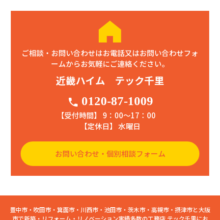
ご相談・お問い合わせはお電話又はお問い合わせフォ
ームからお気軽にご連絡ください。
近畿ハイム テック千里
0120-87-1009
phone
【受付時間】 9：00〜17：00
【定休日】 水曜日
お問い合わせ・個別相談フォーム
豊中市・吹田市・箕面市・川西市・池田市・茨木市・高槻市・摂津市と大阪
市で新築・リフォーム・リノベーション実績多数の工務店 テック千里にお