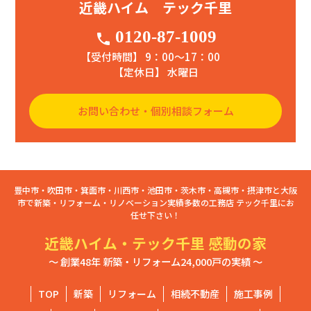
近畿ハイム テック千里
0120-87-1009
phone
【受付時間】 9：00〜17：00
【定休日】 水曜日
お問い合わせ・個別相談フォーム
豊中市・吹田市・箕面市・川西市・池田市・茨木市・高槻市・摂津市と大阪
市で新築・リフォーム・リノベーション実績多数の工務店 テック千里にお
任せ下さい！
近畿ハイム・テック千里 感動の家
～ 創業48年 新築・リフォーム24,000戸の実績 ～
TOP
新築
リフォーム
相続不動産
施工事例