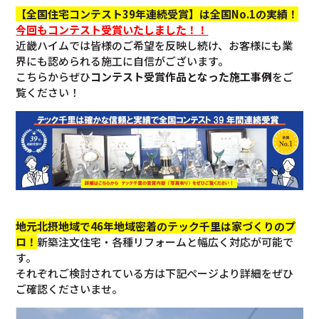
【全国住宅コンテスト39年連続受賞】は全国No.1の実績！
今回も
コンテスト受賞いたしました！！
近畿ハイムでは皆様のご希望を反映し続け、お客様にも業
界にも認められる施工に自信がございます。
こちらからぜひ
コンテスト受賞作品となった施工事例
をご
覧ください！
地元北摂地域で46年地域密着のテック千里は家づくりのプ
ロ！
新築注文住宅・各種リフォームと幅広く対応が可能で
す。
それぞれご検討されている方は下記ページより詳細をぜひ
ご確認くださいませ。