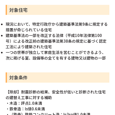
対象住宅
現況において、特定行政庁から建築基準法第9条に規定する
措置が命じられている住宅
建築基準法の一部を改正する法律（平成10年法律第100
号）による改正前の建築基準法第38条の規定に基づく認定
工法により建築された住宅
一つの世帯が独立して家庭生活を営むことができるよう、
次に掲げる室、設備等の全てを有する建物又は建物の一部
対象条件
【除却】耐震診断の結果、安全性が低いと診断された住宅
の建替え工事に対する補助
・木造：評点1.0未満
・鉄骨造：Is値0.6未満
・（鉄骨）鉄筋コンクリート造：Is/Iso値1.0未満