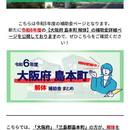
こちらは令和5年度の補助金ページとなります。
新たに
令和6年度
の
【大阪府 島本町 解体】の補助金詳細ペ
ージを公開しております
ので、ぜひこちらをご確認くださ
い！
こちらでは、
「大阪府」「三島郡島本町」
の方が、
解体
を