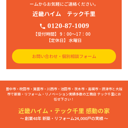
ームからお気軽にご連絡ください。
近畿ハイム テック千里
0120-87-1009
phone
【受付時間】 9：00〜17：00
【定休日】 水曜日
お問い合わせ・個別相談フォーム
豊中市・吹田市・箕面市・川西市・池田市・茨木市・高槻市・摂津市と大阪
市で新築・リフォーム・リノベーション実績多数の工務店 テック千里にお
任せ下さい！
近畿ハイム・テック千里 感動の家
～ 創業48年 新築・リフォーム24,000戸の実績 ～