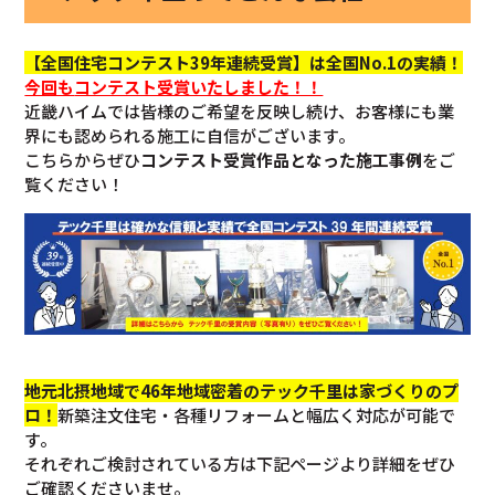
【全国住宅コンテスト39年連続受賞】は全国No.1の実績！
今回も
コンテスト受賞いたしました！！
近畿ハイムでは皆様のご希望を反映し続け、お客様にも業
界にも認められる施工に自信がございます。
こちらからぜひ
コンテスト受賞作品となった施工事例
をご
覧ください！
地元北摂地域で46年地域密着のテック千里は家づくりのプ
ロ！
新築注文住宅・各種リフォームと幅広く対応が可能で
す。
それぞれご検討されている方は下記ページより詳細をぜひ
ご確認くださいませ。