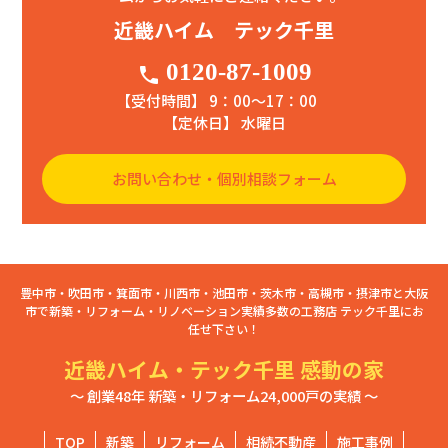
近畿ハイム テック千里
0120-87-1009
phone
【受付時間】 9：00〜17：00
【定休日】 水曜日
お問い合わせ・個別相談フォーム
豊中市・吹田市・箕面市・川西市・池田市・茨木市・高槻市・摂津市と大阪
市で新築・リフォーム・リノベーション実績多数の工務店 テック千里にお
任せ下さい！
近畿ハイム・テック千里 感動の家
～ 創業48年 新築・リフォーム24,000戸の実績 ～
TOP
新築
リフォーム
相続不動産
施工事例