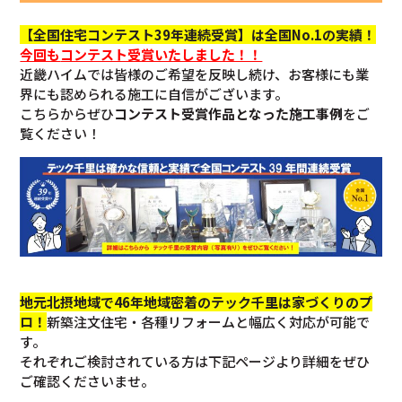
【全国住宅コンテスト39年連続受賞】は全国No.1の実績！
今回も
コンテスト受賞いたしました！！
近畿ハイムでは皆様のご希望を反映し続け、お客様にも業
界にも認められる施工に自信がございます。
こちらからぜひ
コンテスト受賞作品となった施工事例
をご
覧ください！
地元北摂地域で46年地域密着のテック千里は家づくりのプ
ロ！
新築注文住宅・各種リフォームと幅広く対応が可能で
す。
それぞれご検討されている方は下記ページより詳細をぜひ
ご確認くださいませ。