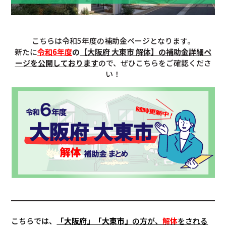
こちらは令和5年度の補助金ページとなります。
新たに
令和6年度
の
【大阪府 大東市 解体】の補助金詳細ペ
ージを公開しております
ので、ぜひこちらをご確認くださ
い！
こちらでは、
「大阪府」「大東市」
の方が、
解体
をされる