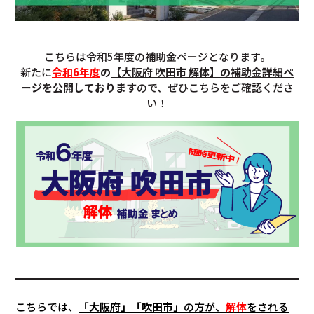
こちらは令和5年度の補助金ページとなります。
新たに
令和6年度
の
【大阪府 吹田市 解体】の補助金詳細ペ
ージを公開しております
ので、ぜひこちらをご確認くださ
い！
こちらでは、
「大阪府」「吹田市」
の方が、
解体
をされる