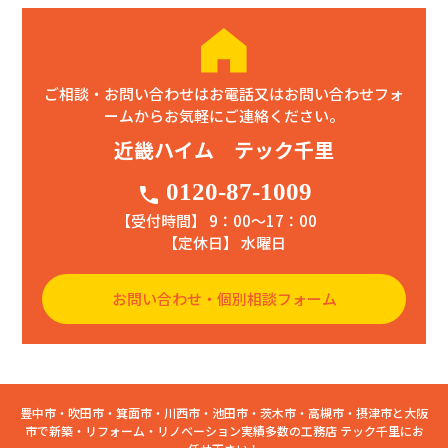
ご相談・お問い合わせはお電話又はお問い合わせフォ
ームからお気軽にご連絡ください。
近畿ハイム テック千里
0120-87-1009
phone
【受付時間】 9：00〜17：00
【定休日】 水曜日
お問い合わせ・個別相談フォーム
豊中市・吹田市・箕面市・川西市・池田市・茨木市・高槻市・摂津市と大阪
市で新築・リフォーム・リノベーション実績多数の工務店 テック千里にお