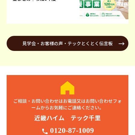
見学会・お客様の声・テックとくとく伝言板
ご相談・お問い合わせはお電話又はお問い合わせフォ
ームからお気軽にご連絡ください。
近畿ハイム テック千里
0120-87-1009
phone