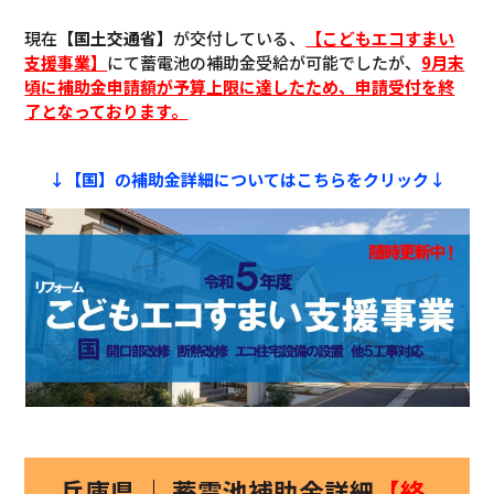
現在
【国土交通省】
が交付している、
【こどもエコすまい
支援事業】
にて蓄電池の補助金受給が可能でしたが、
9月末
頃に補助金申請額が予算上限に達したため、申請受付を終
了となっております。
↓【国】の補助金詳細についてはこちらをクリック↓
兵庫県 ｜ 蓄電池補助金詳細
【終