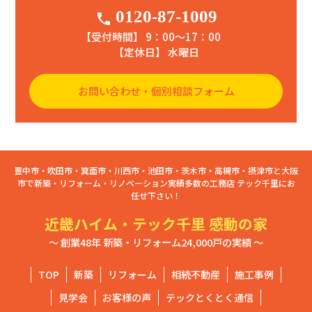
0120-87-1009
phone
【受付時間】 9：00〜17：00
【定休日】 水曜日
お問い合わせ・個別相談フォーム
豊中市・吹田市・箕面市・川西市・池田市・茨木市・高槻市・摂津市と大阪
市で新築・リフォーム・リノベーション実績多数の工務店 テック千里にお
任せ下さい！
近畿ハイム・テック千里 感動の家
～ 創業48年 新築・リフォーム24,000戸の実績 ～
TOP
新築
リフォーム
相続不動産
施工事例
見学会
お客様の声
テックとくとく通信