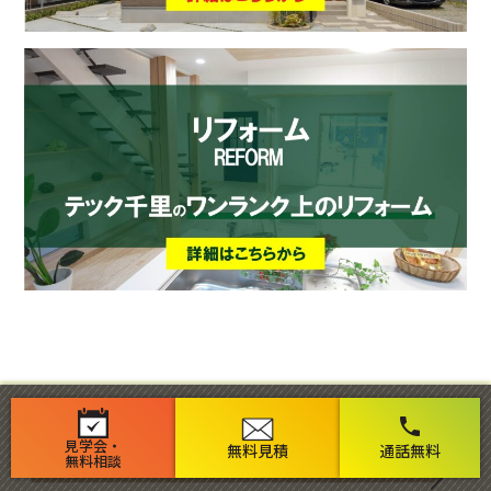
phone
見学会・
無料見積
通話無料
オススメ記事
RECOMMEND
無料相談