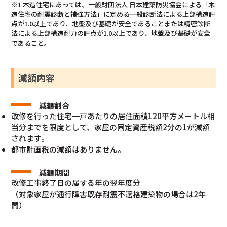
※1 木造住宅にあっては、一般財団法人 日本建築防災協会による「木
造住宅の耐震診断と補強方法」に定める一般診断法による上部構造評
点が1.0以上であり、地盤及び基礎が安全であることまたは精密診断
法による上部構造耐力の評点が1.0以上であり、地盤及び基礎が安全
であること。
減額内容
減額割合
改修を行った住宅一戸あたりの居住面積120平方メートル相
当分までを限度として、家屋の固定資産税額2分の1が減額
されます。
都市計画税の減額はありません。
減額期間
改修工事終了日の属する年の翌年度分
（対象家屋が通行障害既存耐震不適格建築物の場合は2年
間）