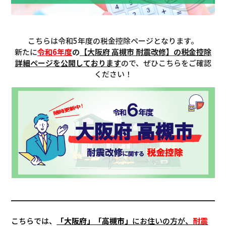
こちらは令和5年度の税金控除ページとなります。
新たに
令和6年度
の
【大阪府 高槻市 耐震改修】の税金控除
詳細ページを公開しております
ので、ぜひこちらをご確認
ください！
こちらでは、
「大阪府」「高槻市」
にお住いの方が、
耐震