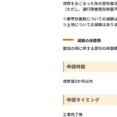
改修をおこなった年の翌年度
（ただし、通行障害既存耐震
※都市計画税についての減額
※土地についての減額はあり
減額の床面積
居住の用に供する部分の床面積
申請時期
改修後3か月以内
申請タイミング
工事完了後