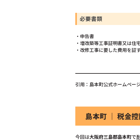
必要書類
・申告書
・増改築等工事証明書又は住
・改修工事に要した費用を証
引用：島本町公式ホームペー
島本町 ｜ 税金
今回は
大阪府三島郡島本町
で