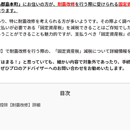
島郡島本町
」
にお住いの方が、
耐震改修
を行う際に受けられる
固定
おります。
あり、特に耐震改修を考えられる方が多いようです。その際よく調
支払いが必要である「固定資産税」を減税できることはご存知でし
らうことができることも魅力的ですが、支払うべき「固定資産税」
町】で耐震改修を行う際の、「固定資産税」減税について詳細情報
てはまる！」と思っていても、
細かい内容で対象外であったり、手
は
ぜひプロのアドバイザーへのお問い合わせをお勧めいたします。
目次
金控除【耐震改修】詳細