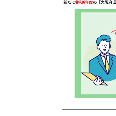
新たに
令和6年度
の
【大阪府 