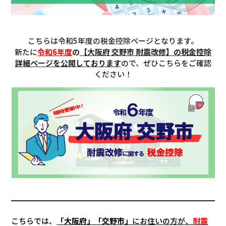
こちらは令和5年度の税金控除ページとなります。
新たに
令和6年度
の
【大阪府 交野市 耐震改修】の税金控除
詳細ページを公開しております
ので、ぜひこちらをご確認
ください！
こちらでは、
「大阪府」「
交野市
」
にお住いの方が、
耐震