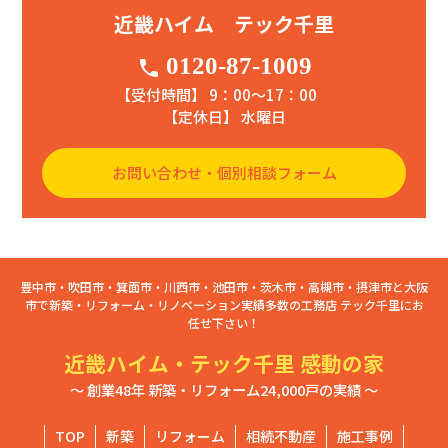
近畿ハイム テック千里
0120-87-1009
phone
【受付時間】 9：00〜17：00
【定休日】 水曜日
お問い合わせ・個別相談フォーム
豊中市・吹田市・箕面市・川西市・池田市・茨木市・高槻市・摂津市と大阪
市で新築・リフォーム・リノベーション実績多数の工務店 テック千里にお
任せ下さい！
近畿ハイム・テック千里 感動の家
～ 創業48年 新築・リフォーム24,000戸の実績 ～
TOP
新築
リフォーム
相続不動産
施工事例