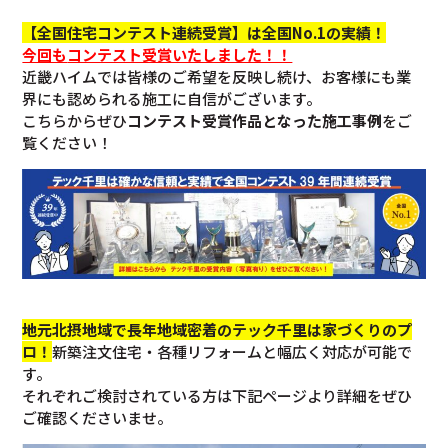
【全国住宅コンテスト連続受賞】は全国No.1の実績！
今回も
コンテスト受賞いたしました！！
近畿ハイムでは皆様のご希望を反映し続け、お客様にも業
界にも認められる施工に自信がございます。
こちらからぜひ
コンテスト受賞作品となった施工事例
をご
覧ください！
地元北摂地域で長年地域密着のテック千里は家づくりのプ
ロ！
新築注文住宅・各種リフォームと幅広く対応が可能で
す。
それぞれご検討されている方は下記ページより詳細をぜひ
ご確認くださいませ。