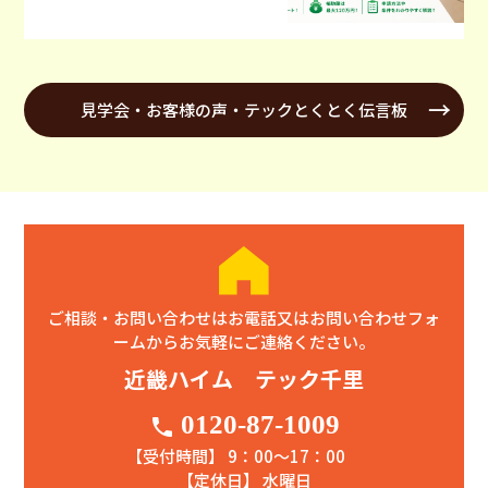
見学会・お客様の声・テックとくとく伝言板
ご相談・お問い合わせはお電話又はお問い合わせフォ
ームからお気軽にご連絡ください。
近畿ハイム テック千里
0120-87-1009
phone
【受付時間】 9：00〜17：00
【定休日】 水曜日