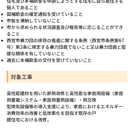
住宅及び本補助金を申請しようとする住宅に自ら居住する
個人であること
国補助金の確定通知を受けていること
市税を滞納していないこと
市から求められる状況調査及び報告等に応じることができ
ること
⻄宮市暴⼒団の排除の推進に関する条例（⻄宮市条例第67
号）第2条に規定する暴⼒団員でないこと又は暴⼒団員と密
接な関係を有していないこと
過去に本補助金の交付を受けていないこと
対象工事
高性能建材を用いた断熱改修と高性能な家庭用設備（家庭
用蓄電システム・家庭用蓄熱設備）・熱交換
型換気設備等の導⼊⽀援により、家庭におけるエネルギー
消費効率の改善と低炭素化を目指す既存の⼾
建住宅における改修。