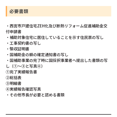
必要書類
・⻄宮市⼾建住宅ZEH化及び断熱リフォーム促進補助金交
付申請書
・補助対象住宅に居住していることを⽰す住⺠票の写し
・工事契約書の写し
・領収証明書
・国補助金の額の確定通知書の写し
・国補助事業の完了時に国採択事業者へ提出した書類の写
し（①〜③と写真④）
①完了実績報告書
②総括表
③明細書
④実績報告確認写真
・その他市⻑が必要と認める書類