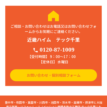
ご相談・お問い合わせはお電話又はお問い合わせフォ
ームからお気軽にご連絡ください。
近畿ハイム テック千里
0120-87-1009
phone
【受付時間】 9：00〜17：00
【定休日】 水曜日
お問い合わせ・個別相談フォーム
豊中市・吹田市・箕面市・川西市・池田市・茨木市・高槻市・摂津市と大阪
市で新築・リフォーム・リノベーション実績多数の工務店 テック千里にお