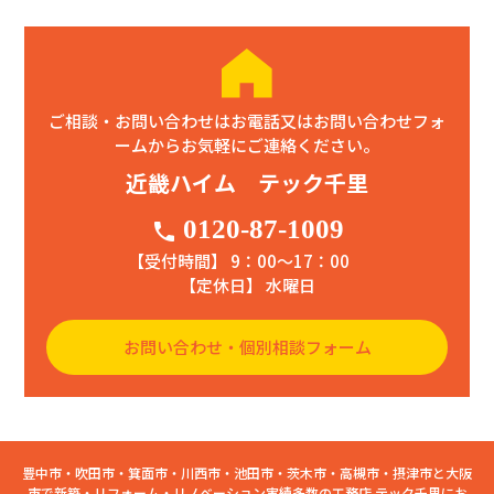
ご相談・お問い合わせはお電話又はお問い合わせフォ
ームからお気軽にご連絡ください。
近畿ハイム テック千里
0120-87-1009
phone
【受付時間】 9：00〜17：00
【定休日】 水曜日
お問い合わせ・個別相談フォーム
豊中市・吹田市・箕面市・川西市・池田市・茨木市・高槻市・摂津市と大阪
市で新築・リフォーム・リノベーション実績多数の工務店 テック千里にお