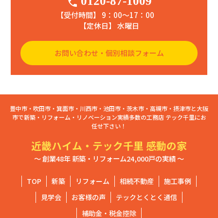
0120-87-1009
phone
【受付時間】 9：00〜17：00
【定休日】 水曜日
お問い合わせ・個別相談フォーム
豊中市・吹田市・箕面市・川西市・池田市・茨木市・高槻市・摂津市と大阪
市で新築・リフォーム・リノベーション実績多数の工務店 テック千里にお
任せ下さい！
近畿ハイム・テック千里 感動の家
～ 創業48年 新築・リフォーム24,000戸の実績 ～
TOP
新築
リフォーム
相続不動産
施工事例
見学会
お客様の声
テックとくとく通信
補助金・税金控除