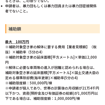
るときは、この限りでない。
申請者は、暴力団もしくは暴力団員または暴力団密接関係
者でないこと。
補助額
最大 100万円
※補助対象空き家の解体に要する費用【業者見積額】（税
抜）×補助率（5分の4）
※補助対象空き家の延床面積[平方メートル]×単価12,000
円
※解体に必要な車両等の進入が困難と認められる場合は、
補助対象空き家の延床面積[平方メートル]×国土交通大臣の
定める標準除却費(毎年更新)×補助率(5分の4)
※補助限度額：500,000円/棟
※申請者が個人であり、世帯の計算後の月収額が21万4千円
以下かつ、資産(預貯金及び有価証券の総額)が1,000万円以
下である場合は、補助限度額：1,000,000円/棟