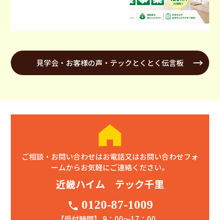
見学会・お客様の声・テックとくとく伝言板
ご相談・お問い合わせはお電話又はお問い合わせフォ
ームからお気軽にご連絡ください。
近畿ハイム テック千里
0120-87-1009
phone
【受付時間】 9：00〜17：00