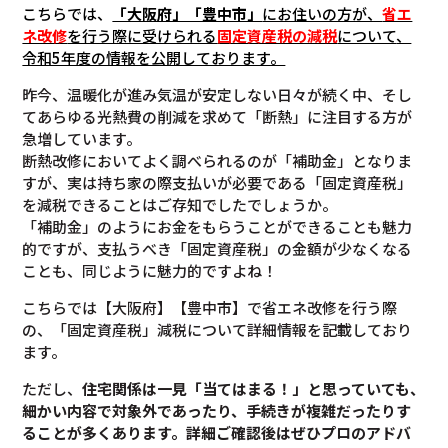
こちらでは、
「大阪府」「豊中市」
にお住いの方が、
省エ
ネ改修
を行う際に受けられる
固定資産税の減税
について
、
令和5年度の情報を公開しております。
昨今、温暖化が進み気温が安定しない日々が続く中、そし
てあらゆる光熱費の削減を求めて「断熱」に注目する方が
急増しています。
断熱改修においてよく調べられるのが「補助金」となりま
すが、実は持ち家の際支払いが必要である「固定資産税」
を減税できることはご存知でしたでしょうか。
「補助金」のようにお金をもらうことができることも魅力
的ですが、支払うべき「固定資産税」の金額が少なくなる
ことも、同じように魅力的ですよね！
こちらでは【大阪府】【豊中市】で省エネ改修を行う際
の、「固定資産税」減税について詳細情報を記載しており
ます。
ただし、
住宅関係は一見「当てはまる！」と思っていても、
細かい内容で対象外であったり、手続きが複雑だったりす
ることが多くあります。
詳細ご確認後は
ぜひプロのアドバ