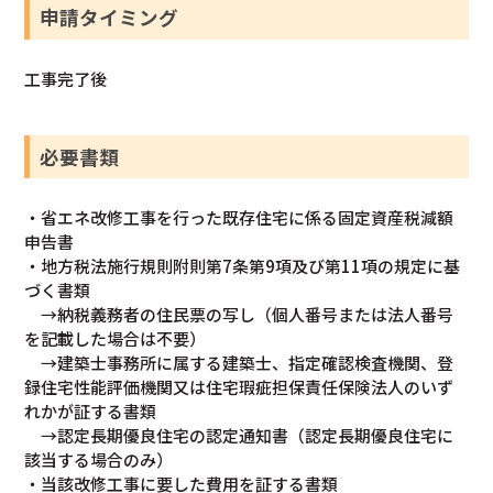
申請タイミング
工事完了後
必要書類
・省エネ改修工事を行った既存住宅に係る固定資産税減額
申告書
・地方税法施行規則附則第7条第9項及び第11項の規定に基
づく書類
→納税義務者の住民票の写し（個人番号または法人番号
を記載した場合は不要）
→建築士事務所に属する建築士、指定確認検査機関、登
録住宅性能評価機関又は住宅瑕疵担保責任保険法人のいず
れかが証する書類
→認定長期優良住宅の認定通知書（認定長期優良住宅に
該当する場合のみ）
・当該改修工事に要した費用を証する書類