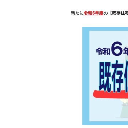
新たに
令和6年度
【既存住
の