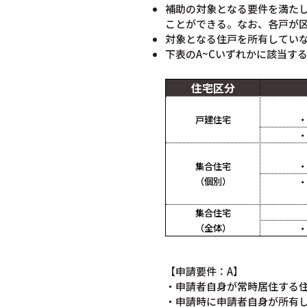
補助の対象となる要件を満た
ことができる。なお、各戸が
対象となる住戸を所有してい
下表のA~Cいずれかに該当す
住宅区分
戸建住宅
・
・
集合住宅
・
（個別）
・
集合住宅
（全体）
・
【申請要件：A】
・申請者自身が常時居住する
・申請時に申請者自身が所有