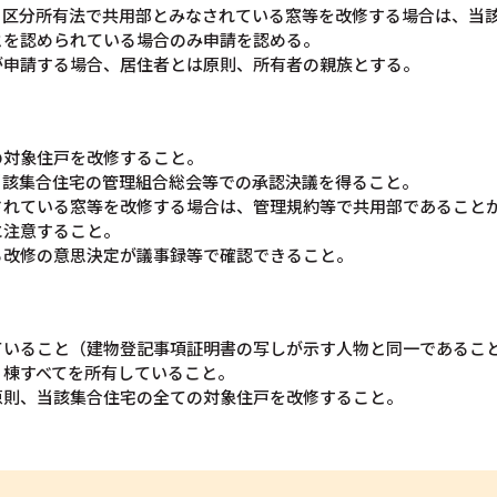
、区分所有法で共用部とみなされている窓等を改修する場合は、当
とを認められている場合のみ申請を認める。
が申請する場合、居住者とは原則、所有者の親族とする。
の対象住戸を改修すること。
当該集合住宅の管理組合総会等での承認決議を得ること。
されている窓等を改修する場合は、管理規約等で共用部であること
に注意すること。
る改修の意思決定が議事録等で確認できること。
ていること（建物登記事項証明書の写しが示す人物と同一であるこ
１棟すべてを所有していること。
原則、当該集合住宅の全ての対象住戸を改修すること。