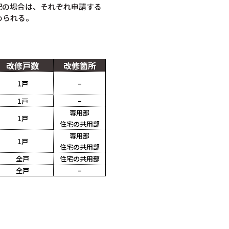
記の場合は、それぞれ申請する
められる。
改修戸数
改修箇所
1戸
–
1戸
–
専用部
1戸
住宅の共用部
専用部
1戸
住宅の共用部
全戸
住宅の共用部
全戸
–