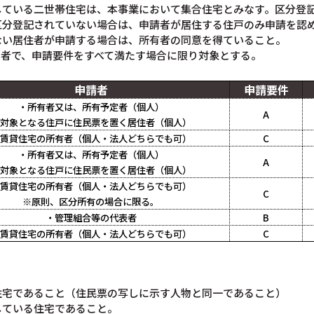
している二世帯住宅は、本事業において集合住宅とみなす。区分登
区分登記されていない場合は、申請者が居住する住戸のみ申請を認
ない居住者が申請する場合は、所有者の同意を得ていること。
る者で、申請要件をすべて満たす場合に限り対象とする。
申請者
申請要件
・所有者又は、所有予定者（個人）
A
対象となる住戸に住民票を置く居住者（個人）
賃貸住宅の所有者（個人・法人どちらでも可）
C
・所有者又は、所有予定者（個人）
A
対象となる住戸に住民票を置く居住者（個人）
賃貸住宅の所有者（個人・法人どちらでも可）
C
※原則、区分所有の場合に限る。
・管理組合等の代表者
B
賃貸住宅の所有者（個人・法人どちらでも可）
C
住宅であること（住民票の写しに示す人物と同一であること）
している住宅であること。