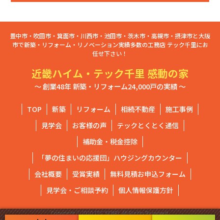
豊中市・吹田市・箕面市・川西市・池田市・茨木市・高槻市・摂津市と大阪
市で新築・リフォーム・リノベーション実績多数の工務店 テック千里にお
任せ下さい！
近畿ハイム・テック千里 感動の家
～ 創業48年 新築・リフォーム24,000戸の実績 ～
TOP
新築
リフォーム
相続不動産
施工事例
見学会
お客様の声
テックとくとく通信
補助金・税金控除
「夢の住まいの応援団」ハウジングカウンター
会社概要
受賞実績
無料見積お申込フォーム
見学会・ご相談予約
個人情報保護方針
Copyright ⓒ2020 TEC SENRI. All Rights Reserved.