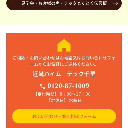
見学会・お客様の声・テックとくとく伝言板
ご相談・お問い合わせはお電話又はお問い合わせフォ
ームからお気軽にご連絡ください。
近畿ハイム テック千里
0120-87-1009
phone
【受付時間】 9：00〜17：00
【定休日】 水曜日
お問い合わせ・個別相談フォーム