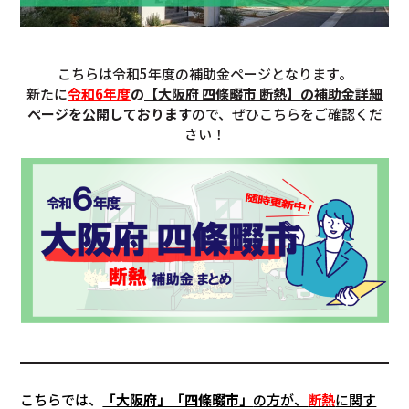
こちらは令和5年度の補助金ページとなります。
新たに
令和6年度
の
【大阪府 四條畷市 断熱】の補助金詳細
ページを公開しております
ので、ぜひこちらをご確認くだ
さい！
こちらでは、
「大阪府」「四條畷市」
の方が、
断熱
に関す