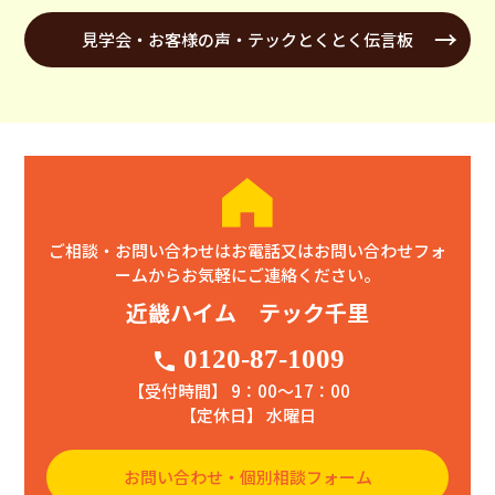
見学会・お客様の声・テックとくとく伝言板
ご相談・お問い合わせはお電話又はお問い合わせフォ
ームからお気軽にご連絡ください。
近畿ハイム テック千里
0120-87-1009
phone
【受付時間】 9：00〜17：00
【定休日】 水曜日
お問い合わせ・個別相談フォーム