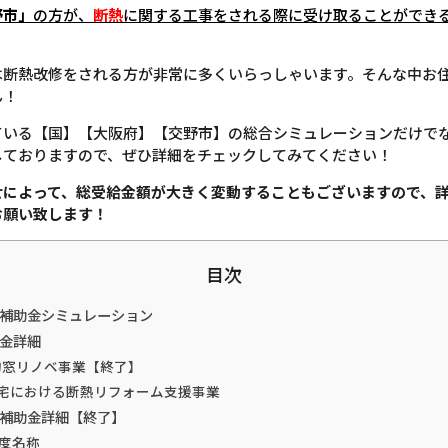
野市」
の方が、
断熱
に関する工事をされる際に受け取ることができ
は断熱改修をされる方が非常に多くいらっしゃいます。そんな中お
ん！
ている【国】【大阪府】【交野市】の総合シミュレーションだけで
しておりますので、ぜひ詳細をチェックしてみてください！
せによって、総受給金額が大きく変動することもございますので、
お願い致します！
目次
熱補助金シミュレーション
助金詳細
的窓リノベ事業【終了】
住宅における断熱リフォーム支援事業
熱補助金詳細【終了】
度名称