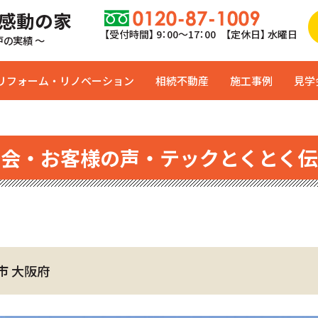
 感動の家
【受付時間】 9：00〜17：00 【定休日】 水曜日
0戸の実績 ～
リフォーム・リノベーション
相続不動産
施工事例
見学
学会・お客様の声・テックとくとく伝
市 大阪府