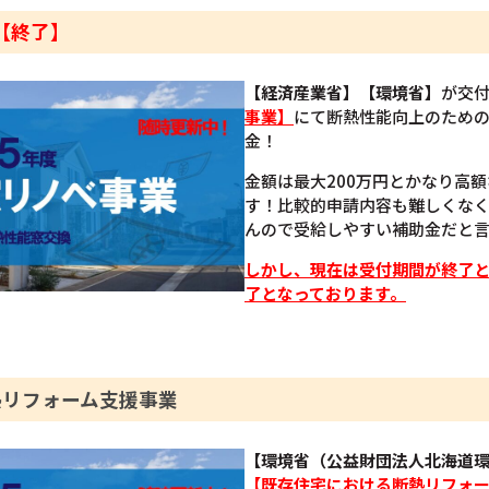
【終了】
【経済産業省】【環境省】
が交
事業】
にて断熱性能向上のため
金！
金額は最大200万円とかなり高
す！比較的申請内容も難しくな
んので受給しやすい補助金だと
しかし、現在は受付期間が終了
了となっております。
熱リフォーム支援事業
【環境省（公益財団法人北海道
【既存住宅における断熱リフォ