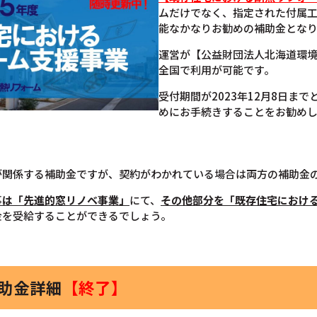
ムだけでなく、指定された付属
能なかなりお勧めの補助金とな
運営が【公益財団法人北海道環
全国で利用が可能です。
受付期間が2023年12月8日ま
めにお手続きすることをお勧め
が関係する補助金ですが、契約がわかれている場合は両方の補助金
事は「先進的窓リノベ事業」
にて、
その他部分を「既存住宅におけ
金を受給することができるでしょう。
補助金詳細
【終了】