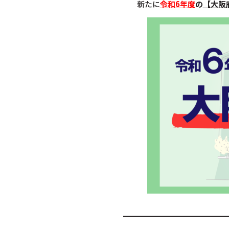
新たに
令和6年度
の
【大阪