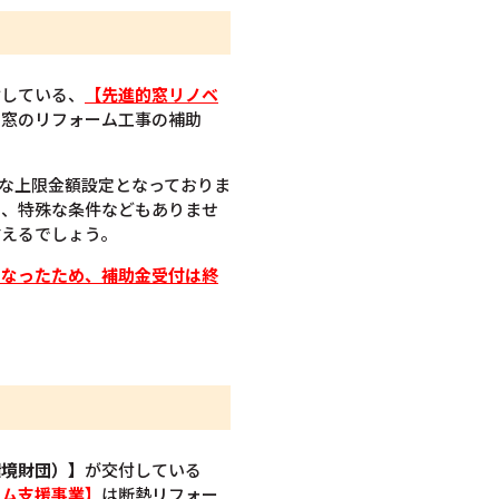
付している、
【先進的窓リノベ
の窓のリフォーム工事の補助
額な上限金額設定となっておりま
く、特殊な条件などもありませ
言えるでしょう。
となったため、補助金受付は終
環境財団）】
が交付している
ーム支援事業】
は断熱リフォー