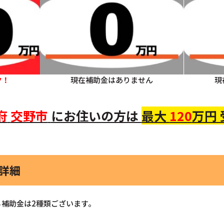
ク！
現在補助金はありません
現
府
交野市
にお住いの方は
最大
120
万円
金詳細
補助金は2種類ございます。