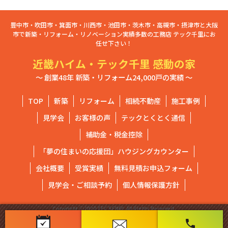
豊中市・吹田市・箕面市・川西市・池田市・茨木市・高槻市・摂津市と大阪
市で新築・リフォーム・リノベーション実績多数の工務店 テック千里にお
任せ下さい！
近畿ハイム・テック千里 感動の家
～ 創業48年 新築・リフォーム24,000戸の実績 ～
TOP
新築
リフォーム
相続不動産
施工事例
見学会
お客様の声
テックとくとく通信
補助金・税金控除
「夢の住まいの応援団」ハウジングカウンター
会社概要
受賞実績
無料見積お申込フォーム
見学会・ご相談予約
個人情報保護方針
Copyright ⓒ2020 TEC SENRI. All Rights Reserved.
phone