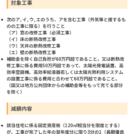
対象工事
次のア, イ, ウ, エのうち、アを含む工事（外気等と接するも
のの工事に限る）を行うこと
（ア）窓の改修工事（必須工事）
（イ）床の断熱改修工事
（ウ）天井の断熱改修工事
（エ）壁の断熱改修工事
補助金を除く自己負担が60万円超であること。又は断熱改
修工事に係る費用50万円超であって、太陽光発電装置、高
効率空調機、高効率給湯器若しくは太陽光熱利用システム
の設置工事に係る費用と合わせて60万円超であること。
（国又は地方公共団体からの補助金等をもって充てる部分
を除く）
減額内容
該当住宅に係る固定資産税（120㎡相当分を限度とする）
が、工事が完了した年の翌年度分に限り3分の1（長期優良