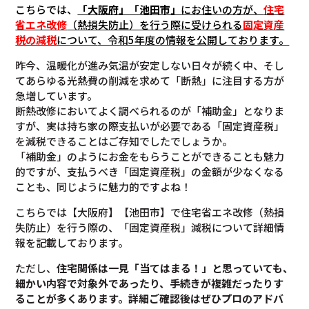
こちらでは、
「大阪府」「池田市」
にお住いの方が、
住宅
省エネ改修
（熱損失防止）を行う際に受けられる
固定資産
税の減税
について
、令和5年度の情報を公開しております。
昨今、温暖化が進み気温が安定しない日々が続く中、そし
てあらゆる光熱費の削減を求めて「断熱」に注目する方が
急増しています。
断熱改修においてよく調べられるのが「補助金」となりま
すが、実は持ち家の際支払いが必要である「固定資産税」
を減税できることはご存知でしたでしょうか。
「補助金」のようにお金をもらうことができることも魅力
的ですが、支払うべき「固定資産税」の金額が少なくなる
ことも、同じように魅力的ですよね！
こちらでは【大阪府】【池田市】で住宅省エネ改修（熱損
失防止）を行う際の、「固定資産税」減税について詳細情
報を記載しております。
ただし、
住宅関係は一見「当てはまる！」と思っていても、
細かい内容で対象外であったり、手続きが複雑だったりす
ることが多くあります。
詳細ご確認後は
ぜひプロのアドバ