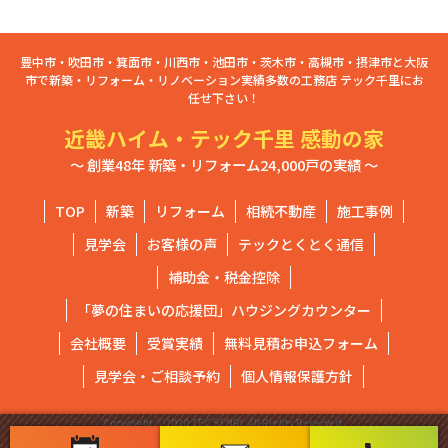
豊中市・吹田市・箕面市・川西市・池田市・茨木市・高槻市・摂津市と大阪
市で新築・リフォーム・リノベーション実績多数の工務店 テック千里にお
任せ下さい！
近畿ハイム・テック千里 感動の家
～ 創業48年 新築・リフォーム24,000戸の実績 ～
TOP
新築
リフォーム
相続不動産
施工事例
見学会
お客様の声
テックとくとく通信
補助金・税金控除
「夢の住まいの応援団」ハウジングカウンター
会社概要
受賞実績
無料見積お申込フォーム
見学会・ご相談予約
個人情報保護方針
Copyright ⓒ2020 TEC SENRI. All Rights Reserved.