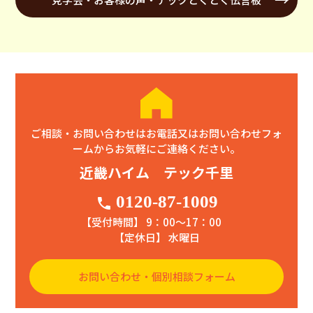
ご相談・お問い合わせはお電話又はお問い合わせフォ
ームからお気軽にご連絡ください。
近畿ハイム テック千里
0120-87-1009
phone
【受付時間】 9：00〜17：00
【定休日】 水曜日
お問い合わせ・個別相談フォーム