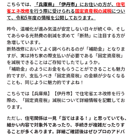
こちらでは、
「兵庫県」「伊丹市」
にお住いの方が、
住宅
省エネ改修
を行う際に受けられる
固定資産税の減税
につい
て
、令和5年度の情報を公開しております。
昨今、温暖化が進み気温が安定しない日々が続く中、そし
てあらゆる光熱費の削減を求めて「断熱」に注目する方が
急増しています。
断熱改修においてよく調べられるのが「補助金」となりま
すが、実は持ち家の際支払いが必要である「固定資産税」
を減税できることはご存知でしたでしょうか。
「補助金」のようにお金をもらうことができることも魅力
的ですが、支払うべき「固定資産税」の金額が少なくなる
ことも、同じように魅力的ですよね！
こちらでは【兵庫県】【伊丹市】で住宅省エネ改修を行う
際の、「固定資産税」減税について詳細情報を記載してお
ります。
ただし、
住宅関係は一見「当てはまる！」と思っていても、
細かい内容で対象外であったり、手続きが複雑だったりす
ることが多くあります。
詳細ご確認後は
ぜひプロのアドバ