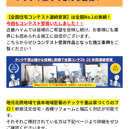
【全国住宅コンテスト連続受賞】は全国No.1の実績！
今回も
コンテスト受賞いたしました！！
近畿ハイムでは皆様のご希望を反映し続け、お客様にも業
界にも認められる施工に自信がございます。
こちらからぜひ
コンテスト受賞作品となった施工事例
をご
覧ください！
地元北摂地域で長年地域密着のテック千里は家づくりのプ
ロ！
新築注文住宅・各種リフォームと幅広く対応が可能で
す。
それぞれご検討されている方は下記ページより詳細をぜひ
ご確認くださいませ。