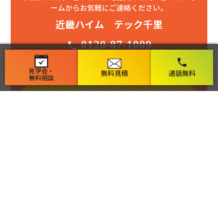
ームからお気軽にご連絡ください。
近畿ハイム テック千里
0120-87-1009
phone
【受付時間】 9：00〜17：00
phone
【定休日】 水曜日
見学会・
無料見積
通話無料
無料相談
お問い合わせ・個別相談フォーム
豊中市・吹田市・箕面市・川西市・池田市・茨木市・高槻市・摂津市と大阪
市で新築・リフォーム・リノベーション実績多数の工務店 テック千里にお
任せ下さい！
近畿ハイム・テック千里 感動の家
～ 創業48年 新築・リフォーム24,000戸の実績 ～