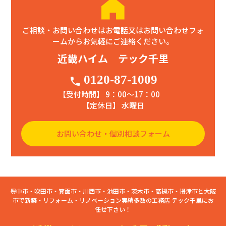
ご相談・お問い合わせはお電話又はお問い合わせフォ
ームからお気軽にご連絡ください。
近畿ハイム テック千里
0120-87-1009
phone
【受付時間】 9：00〜17：00
【定休日】 水曜日
お問い合わせ・個別相談フォーム
豊中市・吹田市・箕面市・川西市・池田市・茨木市・高槻市・摂津市と大阪
市で新築・リフォーム・リノベーション実績多数の工務店 テック千里にお
任せ下さい！