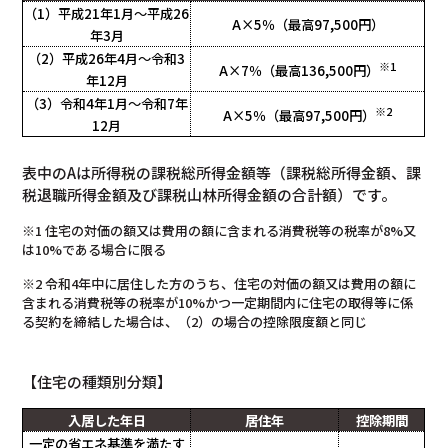
（1）平成21年1月～
平成26
A×5％（
最高97,500円）
年3月
（2）平成26年4月～
令和3
※1
A×7％（最高136,500円）
年12月
（3）令和4年1月～
令和7年
※2
A×5％（最高97,500円）
12月
表中のAは所得税の課税総所得金額等（課税総所得金額、課
税退職所得金額及び課税山林所得金額の合計額）です。
※1 住宅の対価の額又は費用の額に含まれる消費税等の税率が8%又
は10%である場合に限る
※2 令和4年中に居住した方のうち、住宅の対価の額又は費用の額に
含まれる消費税等の税率が10%かつ一定期間内に住宅の取得等に係
る契約を締結した場合は、（2）の場合の控除限度額と同じ
【住宅の種類別分類】
入居した年日
居住年
控除期間
一定の省エネ基準を満たす