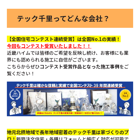
テック千里ってどんな会社？
【全国住宅コンテスト連続受賞】は全国No.1の実績！
今回も
コンテスト受賞いたしました！！
近畿ハイムでは皆様のご希望を反映し続け、お客様にも業
界にも認められる施工に自信がございます。
こちらからぜひ
コンテスト受賞作品となった施工事例
をご
覧ください！
地元北摂地域で長年地域密着のテック千里は家づくりのプ
ロ！
新築注文住宅・各種リフォームと幅広く対応が可能で