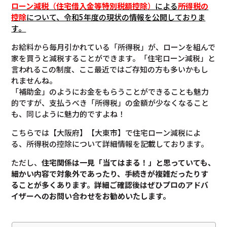
ローン減税
（
住宅借入金等特別税額控除
）
による
所得税の
控除
について
、令和5年度の現状の情報を公開しておりま
す。
お給料から毎月引かれている「所得税」が、ローンを組んで
家を買うと減税することができます。「住宅ローン減税」と
言われるこの制度、ここ最近ではご存知の方も多いかもし
れませんね。
「補助金」のようにお金をもらうことができることも魅力
的ですが、支払うべき「所得税」の金額が少なくなること
も、同じように魅力的ですよね！
こちらでは【大阪府】【大東市】で住宅ローン減税によ
る、所得税の控除について詳細情報を記載しております。
ただし、
住宅関係は一見「当てはまる！」と思っていても、
細かい内容で対象外であったり、手続きが複雑だったりす
ることが多くあります。
詳細ご確認後は
ぜひプロのアドバ
イザーへのお問い合わせをお勧めいたします。