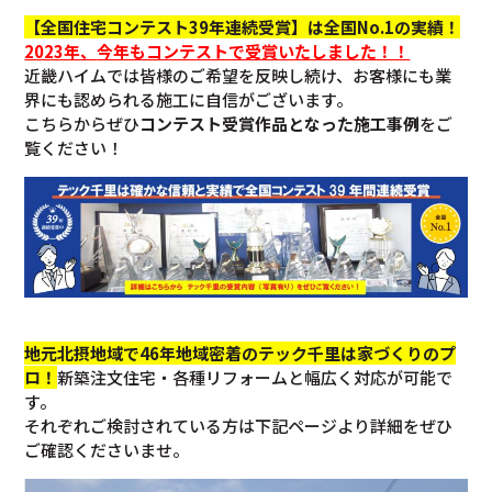
【全国住宅コンテスト39年連続受賞】は全国No.1の実績！
2023年、
今年もコンテストで受賞いたしました！！
近畿ハイムでは皆様のご希望を反映し続け、お客様にも業
界にも認められる施工に自信がございます。
こちらからぜひ
コンテスト受賞作品となった施工事例
をご
覧ください！
地元北摂地域で46年地域密着のテック千里は家づくりのプ
ロ！
新築注文住宅・各種リフォームと幅広く対応が可能で
す。
それぞれご検討されている方は下記ページより詳細をぜひ
ご確認くださいませ。