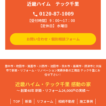
近畿ハイム テック千里
0120-87-1009
phone
【受付時間】 9：00〜17：00
【定休日】 水曜日
お問い合わせ・個別相談フォーム
豊中市・吹田市・箕面市・川西市・池田市・茨木市・高槻市・摂津市と大阪
市で新築・リフォーム・リノベーション実績多数の工務店 テック千里にお
任せ下さい！
近畿ハイム・テック千里 感動の家
～ 創業48年 新築・リフォーム24,000戸の実績 ～
TOP
新築
リフォーム
相続不動産
施工事例