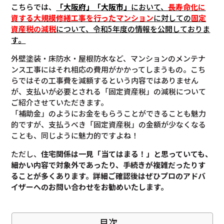
こちらでは、
「大阪府」「大阪市」
において、
長寿命化に
資する大規模修繕工事を行ったマンション
に対しての
固定
資産税の減税
について
、令和5年度の情報を公開しておりま
す。
外壁塗装・床防水・屋根防水など、マンションのメンテナ
ンス工事にはそれ相応の費用がかかってしまうもの。こち
らではその工事費を減額するという内容ではありません
が、支払いが必要とされる「固定資産税」の減税について
ご紹介させていただきます。
「補助金」のようにお金をもらうことができることも魅力
的ですが、支払うべき「固定資産税」の金額が少なくなる
ことも、同じように魅力的ですよね！
ただし、
住宅関係は一見「当てはまる！」と思っていても、
細かい内容で対象外であったり、手続きが複雑だったりす
ることが多くあります。
詳細ご確認後は
ぜひプロのアドバ
イザーへのお問い合わせをお勧めいたします。
目次