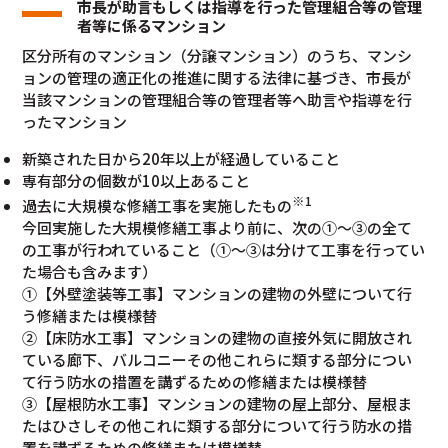
市長が助言もしくは指導を行った管理組合等の管理
者等に係るマンション
区分所有のマンション（分譲マンション）のうち、マンシ
ョンの管理の適正化の推進に関する法律に基づき、市長が
当該マンションの管理組合等の管理者等へ助言や指導を行
ったマンション
新築された日から20年以上が経過していること
専有部分の個数が10以上あること
※1
過去に大規模な修繕工事を実施したもの
今回実施した大規模修繕工事より前に、次の①～③の全て
の工事が行われていること（①～③は分けて工事を行ってい
た場合も含みます）
①【外壁塗装等工事】マンションの建物の外壁について行
う修繕または模様替
②【床防水工事】マンションの建物の直接外気に開放され
ている廊下、バルコニーその他これらに類する部分につい
て行う防水の措置を講ずるための修繕または模様替
③【屋根防水工事】マンションの建物の屋上部分、屋根ま
たはひさしその他これに類する部分について行う防水の措
置を講ずるための修繕または模様替