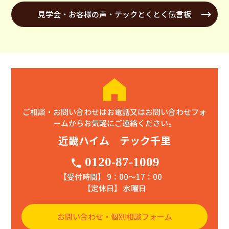
見学会・お客様の声・テックとくとく伝言板
ご相談・お問い合わせはお電話又はお問い合わせフォ
ームからお気軽にご連絡ください。
近畿ハイム テック千里
0120-87-1009
phone
【受付時間】 9：00〜17：00
【定休日】 水曜日
お問い合わせ・個別相談フォーム