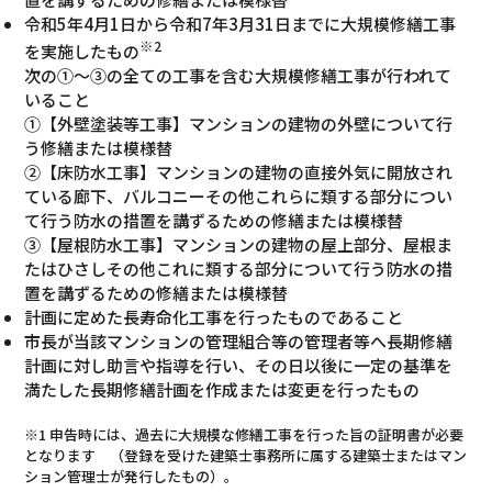
令和5年4月1日から令和7年3月31日までに大規模修繕工事
※2
を実施したもの
次の①～③の全ての工事を含む大規模修繕工事が行われて
いること
①【外壁塗装等工事】マンションの建物の外壁について行
う修繕または模様替
②【床防水工事】マンションの建物の直接外気に開放され
ている廊下、バルコニーその他これらに類する部分につい
て行う防水の措置を講ずるための修繕または模様替
③【屋根防水工事】マンションの建物の屋上部分、屋根ま
たはひさしその他これに類する部分について行う防水の措
置を講ずるための修繕または模様替
計画に定めた長寿命化工事を行ったものであること
市長が当該マンションの管理組合等の管理者等へ長期修繕
計画に対し助言や指導を行い、その日以後に一定の基準を
満たした長期修繕計画を作成または変更を行ったもの
※1 申告時には、過去に大規模な修繕工事を行った旨の証明書が必要
となります （登録を受けた建築士事務所に属する建築士またはマン
ション管理士が発行したもの）。