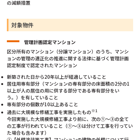
の減額措置
対象物件
管理計画認定マンション
区分所有のマンション（分譲マンション）のうち、マンシ
ョンの管理の適正化の推進に関する法律に基づく管理計画
認定制度で認定されたマンション
新築された日から20年以上が経過していること
居住用専有部分（マンションの専有部分の床面積の2分の1
以上が人の居住の用に供する部分である専有部分をい
う。）を有していること
専有部分の個数が10以上あること
※1
過去に大規模な修繕工事を実施したもの
今回実施した大規模修繕工事より前に、次の①～③の全て
の工事が行われていること（①～③は分けて工事を行ってい
た場合も含みます）
①【外壁塗装等工事】マンションの建物の外壁について行