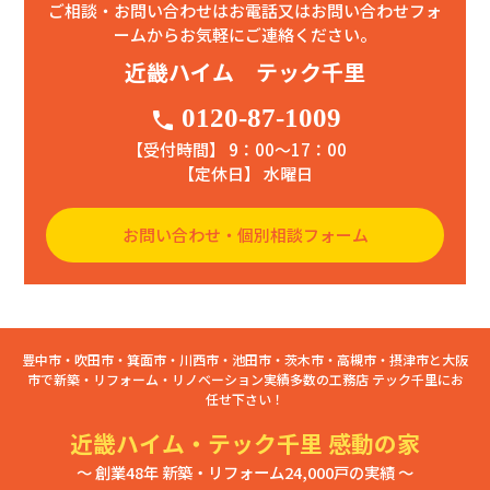
ご相談・お問い合わせはお電話又はお問い合わせフォ
ームからお気軽にご連絡ください。
近畿ハイム テック千里
0120-87-1009
phone
【受付時間】 9：00〜17：00
【定休日】 水曜日
お問い合わせ・個別相談フォーム
豊中市・吹田市・箕面市・川西市・池田市・茨木市・高槻市・摂津市と大阪
市で新築・リフォーム・リノベーション実績多数の工務店 テック千里にお
任せ下さい！
近畿ハイム・テック千里 感動の家
～ 創業48年 新築・リフォーム24,000戸の実績 ～