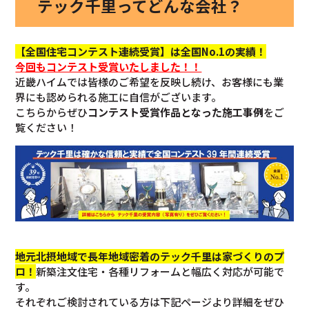
テック千里ってどんな会社？
【全国住宅コンテスト連続受賞】は全国No.1の実績！
今回も
コンテスト受賞いたしました！！
近畿ハイムでは皆様のご希望を反映し続け、お客様にも業
界にも認められる施工に自信がございます。
こちらからぜひ
コンテスト受賞作品となった施工事例
をご
覧ください！
地元北摂地域で長年地域密着のテック千里は家づくりのプ
ロ！
新築注文住宅・各種リフォームと幅広く対応が可能で
す。
それぞれご検討されている方は下記ページより詳細をぜひ