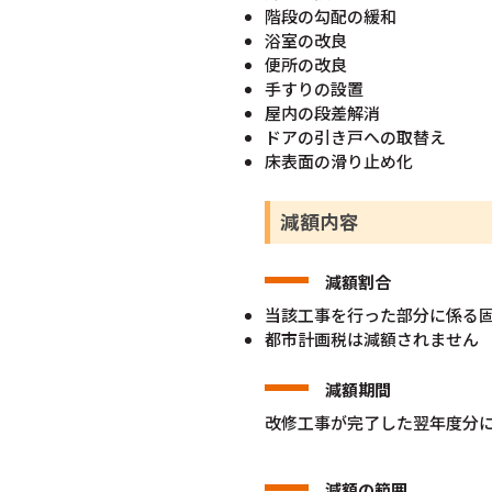
階段の勾配の緩和
浴室の改良
便所の改良
手すりの設置
屋内の段差解消
ドアの引き戸への取替え
床表面の滑り止め化
減額内容
減額割合
当該工事を行った部分に係る固
都市計画税は減額されません
減額期間
改修工事が完了した翌年度分
減額の範囲