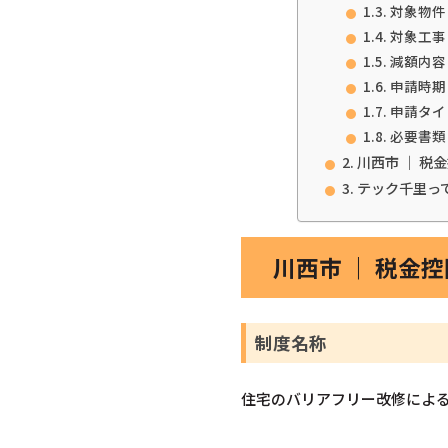
対象物件
対象工事
減額内容
申請時期
申請タイ
必要書類
川西市 ｜ 
テック千里っ
川西市 ｜ 税金
制度名称
住宅のバリアフリー改修によ