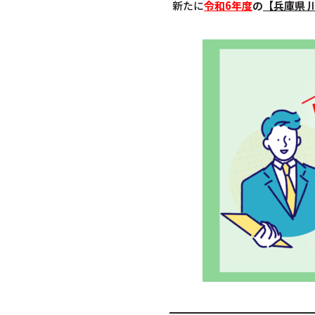
新たに
令和6年度
の
【兵庫県 