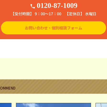
0120-87-1009
phone
【受付時間】 9：00〜17：00
【定休日】 水曜日
お問い合わせ・個別相談フォーム
COMMEND