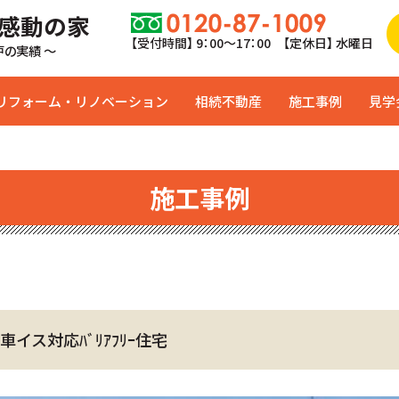
 感動の家
【受付時間】 9：00〜17：00 【定休日】 水曜日
0戸の実績 ～
リフォーム・リノベーション
相続不動産
施工事例
見学
施工事例
イス対応ﾊﾞﾘｱﾌﾘｰ住宅