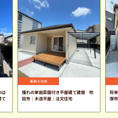
新築その他
のは
憧れの家庭菜園付き平屋建て建替 吹
将
建て
田市｜木造平屋｜注文住宅
塚