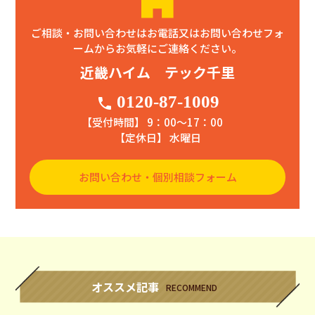
ご相談・お問い合わせはお電話又はお問い合わせフォ
ームからお気軽にご連絡ください。
近畿ハイム テック千里
0120-87-1009
phone
【受付時間】 9：00〜17：00
【定休日】 水曜日
お問い合わせ・個別相談フォーム
オススメ記事
RECOMMEND