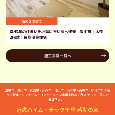
新築２階建て
築43年の住まいを地震に強い家へ建替 豊中市｜木造
2階建｜長期優良住宅
施工事例一覧へ
豊中市・吹田市・箕面市・川西市・池田市・茨木市・高槻市・摂津市と大阪
市で新築・リフォーム・リノベーション実績多数の工務店 テック千里にお
任せ下さい！
近畿ハイム・テック千里 感動の家