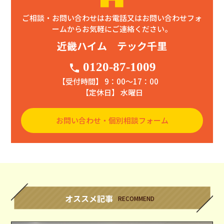
ご相談・お問い合わせはお電話又はお問い合わせフォ
ームからお気軽にご連絡ください。
近畿ハイム テック千里
0120-87-1009
phone
【受付時間】 9：00〜17：00
【定休日】 水曜日
お問い合わせ・個別相談フォーム
オススメ記事
RECOMMEND