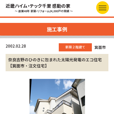
近畿ハイム・テック千里 感動の家
～ 創業48年 新築・リフォーム24,000戸の実績 ～
施工事例
2002.02.28
新築２階建て
箕面市
奈良吉野のひのきに包まれた太陽光発電のエコ住宅
【箕面市・注文住宅】