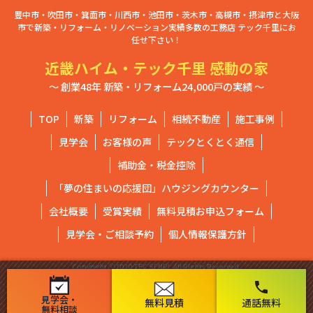
豊中市・吹田市・箕面市・川西市・池田市・茨木市・高槻市・摂津市と大阪
市で新築・リフォーム・リノベーション実績多数の工務店 テック千里にお
任せ下さい！
近畿ハイム・テック千里 感動の家
～ 創業48年 新築・リフォーム24,000戸の実績 ～
TOP
新築
リフォーム
相続不動産
施工事例
見学会
お客様の声
テックとくとく通信
補助金・税金控除
「夢の住まいの応援団」ハウジングカウンター
会社概要
受賞実績
無料見積お申込フォーム
見学会・ご相談予約
個人情報保護方針
Copyright ⓒ2020 TEC SENRI. All Rights Reserved.
phone
見学会・
無料見積
通話無料
無料相談