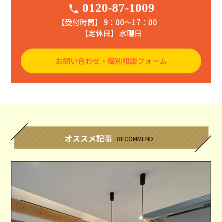
0120-87-1009
phone
【受付時間】 9：00〜17：00
【定休日】 水曜日
お問い合わせ・個別相談フォーム
オススメ記事
RECOMMEND