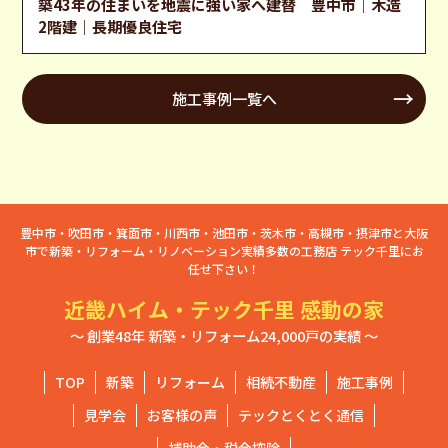
築43年の住まいを地震に強い家へ建替 豊中市｜木造
2階建｜長期優良住宅
施工事例一覧へ
豊中市・吹田市・箕面市・川西市・池田市・茨木市・高槻市・摂津市と大阪
市で新築・リフォーム・リノベーション実績多数の工務店 テック千里にお
任せ下さい！
近畿ハイム・テック千里 感動の家
～ 創業48年 新築・リフォーム24,000戸の実績 ～
TOP
新築
リフォーム
相続不動産
施工事例
見学会
お客様の声
テックとくとく通信
補助金・税金控除