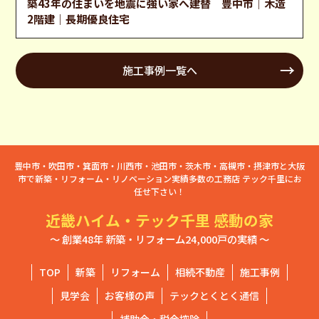
築43年の住まいを地震に強い家へ建替 豊中市｜木造
2階建｜長期優良住宅
施工事例一覧へ
豊中市・吹田市・箕面市・川西市・池田市・茨木市・高槻市・摂津市と大阪
市で新築・リフォーム・リノベーション実績多数の工務店 テック千里にお
任せ下さい！
近畿ハイム・テック千里 感動の家
～ 創業48年 新築・リフォーム24,000戸の実績 ～
TOP
新築
リフォーム
相続不動産
施工事例
見学会
お客様の声
テックとくとく通信
補助金・税金控除