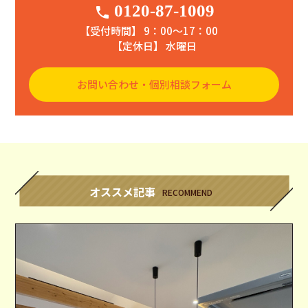
0120-87-1009
phone
【受付時間】 9：00〜17：00
【定休日】 水曜日
お問い合わせ・個別相談フォーム
オススメ記事
RECOMMEND