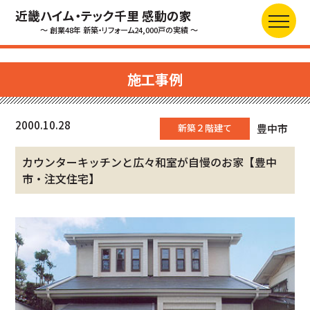
近畿ハイム・テック千里 感動の家
～ 創業48年 新築・リフォーム24,000戸の実績 ～
施工事例
2000.10.28
新築２階建て
豊中市
カウンターキッチンと広々和室が自慢のお家【豊中
市・注文住宅】