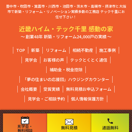
豊中市・吹田市・箕面市・川西市・池田市・茨木市・高槻市・摂津市と大阪
市で新築・リフォーム・リノベーション実績多数の工務店 テック千里にお
任せ下さい！
近畿ハイム・テック千里 感動の家
～ 創業48年 新築・リフォーム24,000戸の実績 ～
TOP
新築
リフォーム
相続不動産
施工事例
見学会
お客様の声
テックとくとく通信
補助金・税金控除
「夢の住まいの応援団」ハウジングカウンター
会社概要
受賞実績
無料見積お申込フォーム
見学会・ご相談予約
個人情報保護方針
Copyright ⓒ2020 TEC SENRI. All Rights Reserved.
phone
見学会・
無料見積
通話無料
無料相談