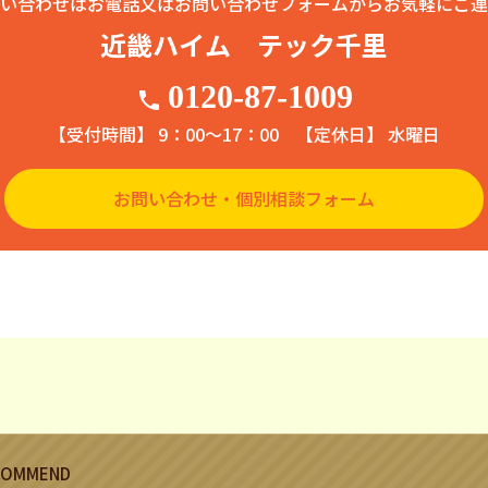
い合わせはお電話又はお問い合わせフォームからお気軽にご連
近畿ハイム テック千里
0120-87-1009
phone
【受付時間】 9：00〜17：00
【定休日】 水曜日
お問い合わせ・個別相談フォーム
COMMEND