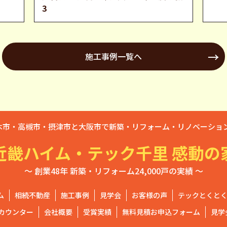
3
施工事例一覧へ
木市・高槻市・摂津市と大阪市で新築・リフォーム・リノベーション
近畿ハイム・テック千里 感動の
～ 創業48年 新築・リフォーム24,000戸の実績 ～
ム
相続不動産
施工事例
見学会
お客様の声
テックとくと
カウンター
会社概要
受賞実績
無料見積お申込フォーム
見学