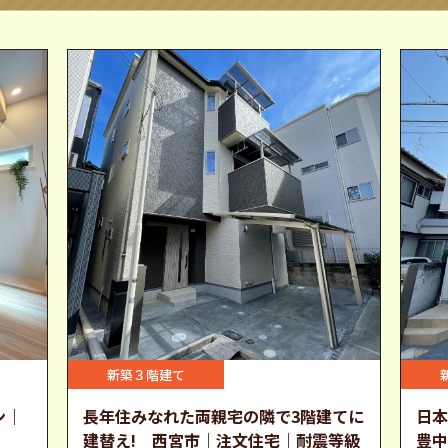
新築３階建て
ン｜
長年住みなれた両親宅の隣で3階建てに
日本
建替え! 西宮市｜注文住宅｜耐震等級
豊