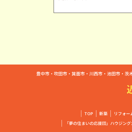
豊中市・吹田市・箕面市・川西市・池田市・茨
TOP
新築
リフォー
「夢の住まいの応援団」ハウジング