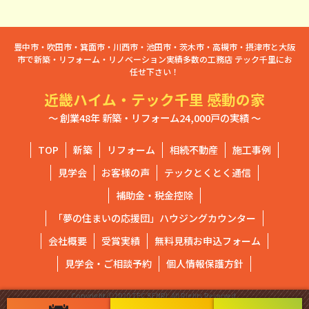
豊中市・吹田市・箕面市・川西市・池田市・茨木市・高槻市・摂津市と大阪
市で新築・リフォーム・リノベーション実績多数の工務店 テック千里にお
任せ下さい！
近畿ハイム・テック千里 感動の家
～ 創業48年 新築・リフォーム24,000戸の実績 ～
TOP
新築
リフォーム
相続不動産
施工事例
見学会
お客様の声
テックとくとく通信
補助金・税金控除
「夢の住まいの応援団」ハウジングカウンター
会社概要
受賞実績
無料見積お申込フォーム
見学会・ご相談予約
個人情報保護方針
Copyright ⓒ2020 TEC SENRI. All Rights Reserved.