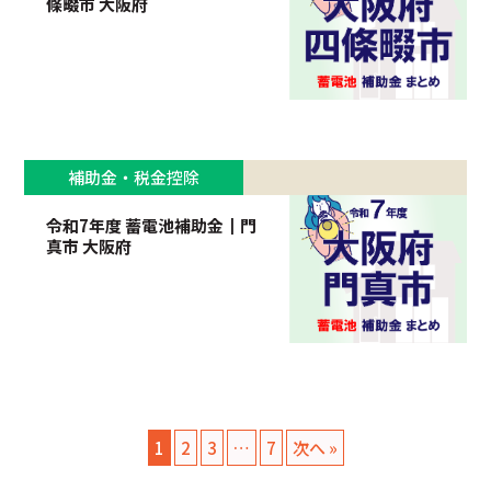
條畷市 大阪府
補助金・税金控除
令和7年度 蓄電池補助金┃門
真市 大阪府
1
2
3
…
7
次へ »