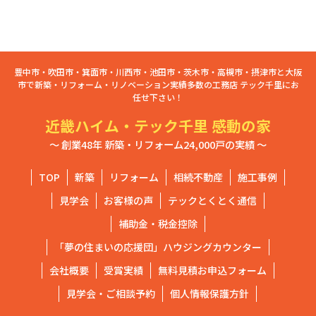
豊中市・吹田市・箕面市・川西市・池田市・茨木市・高槻市・摂津市と大阪
市で新築・リフォーム・リノベーション実績多数の工務店 テック千里にお
任せ下さい！
近畿ハイム・テック千里 感動の家
～ 創業48年 新築・リフォーム24,000戸の実績 ～
TOP
新築
リフォーム
相続不動産
施工事例
見学会
お客様の声
テックとくとく通信
補助金・税金控除
「夢の住まいの応援団」ハウジングカウンター
会社概要
受賞実績
無料見積お申込フォーム
見学会・ご相談予約
個人情報保護方針