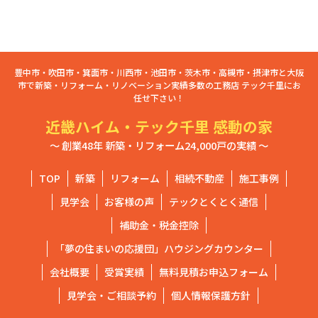
豊中市・吹田市・箕面市・川西市・池田市・茨木市・高槻市・摂津市と大阪
市で新築・リフォーム・リノベーション実績多数の工務店 テック千里にお
任せ下さい！
近畿ハイム・テック千里 感動の家
～ 創業48年 新築・リフォーム24,000戸の実績 ～
TOP
新築
リフォーム
相続不動産
施工事例
見学会
お客様の声
テックとくとく通信
補助金・税金控除
「夢の住まいの応援団」ハウジングカウンター
会社概要
受賞実績
無料見積お申込フォーム
見学会・ご相談予約
個人情報保護方針