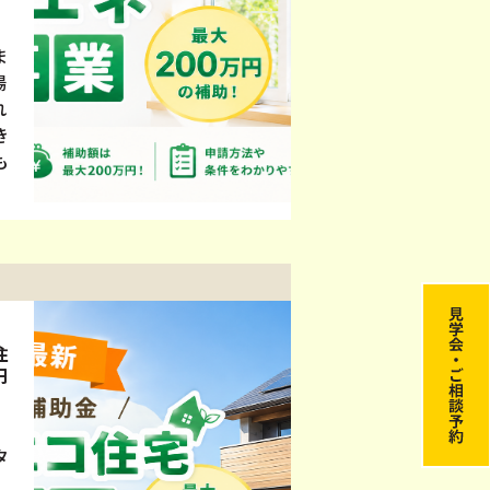
ま
湯
れ
き
も
住
円
タ