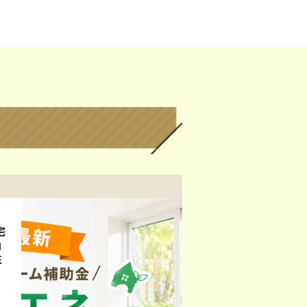
宅
」
住