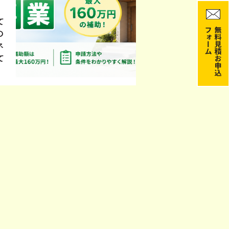
て
の
ネ
て