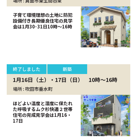
場所 : 箕面市栗生間谷東
子育て環境理想の土地に防犯
設備付き長期優良住宅の見学
会は1月30･31日10時～16時
終了しました
新築
1月16日（土）・17日（日） 10時～16時
場所 : 吹田市垂水町
ほどよい温度と湿度に保たれ
た呼吸するムク杉快適２世帯
住宅の完成見学会は1月16・
17日