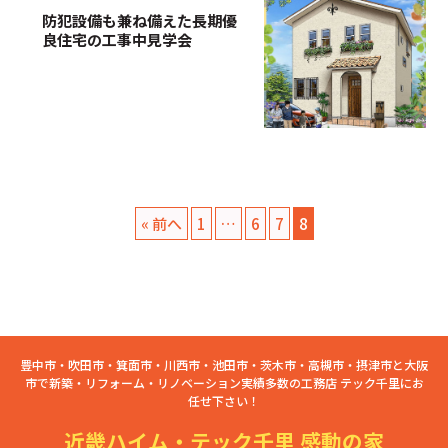
防犯設備も兼ね備えた長期優
良住宅の工事中見学会
« 前へ
1
…
6
7
8
豊中市・吹田市・箕面市・川西市・池田市・茨木市・高槻市・摂津市と大阪
市で新築・リフォーム・リノベーション実績多数の工務店 テック千里にお
任せ下さい！
近畿ハイム・テック千里 感動の家