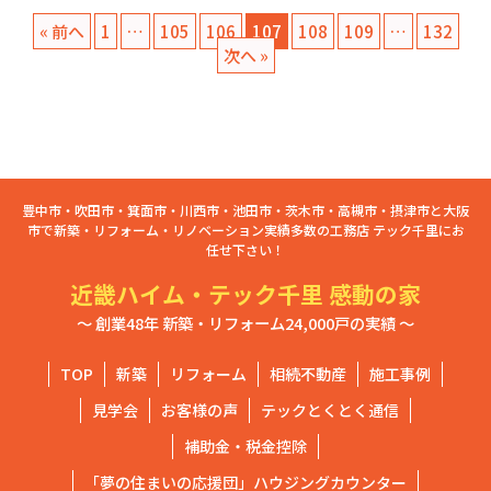
« 前へ
1
…
105
106
107
108
109
…
132
次へ »
豊中市・吹田市・箕面市・川西市・池田市・茨木市・高槻市・摂津市と大阪
市で新築・リフォーム・リノベーション実績多数の工務店 テック千里にお
任せ下さい！
近畿ハイム・テック千里 感動の家
～ 創業48年 新築・リフォーム24,000戸の実績 ～
TOP
新築
リフォーム
相続不動産
施工事例
見学会
お客様の声
テックとくとく通信
補助金・税金控除
「夢の住まいの応援団」ハウジングカウンター