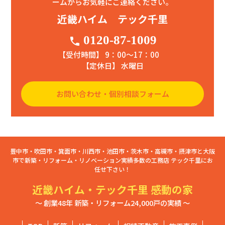
ームからお気軽にご連絡ください。
近畿ハイム テック千里
0120-87-1009
phone
【受付時間】 9：00〜17：00
【定休日】 水曜日
お問い合わせ・個別相談フォーム
豊中市・吹田市・箕面市・川西市・池田市・茨木市・高槻市・摂津市と大阪
市で新築・リフォーム・リノベーション実績多数の工務店 テック千里にお
任せ下さい！
近畿ハイム・テック千里 感動の家
～ 創業48年 新築・リフォーム24,000戸の実績 ～