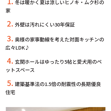
1.
冬は暖かく夏は涼しいヒノキ・ムク杉の
家
2.
外壁は汚れにくい30年保証
3.
奥様の家事動線を考えた対面キッチンの
広々LDK♪
4.
玄関ホールはゆったり5帖と愛犬用のペ
ットスペース
5.
建築基準法の1.5倍の耐震性の長期優良
住宅