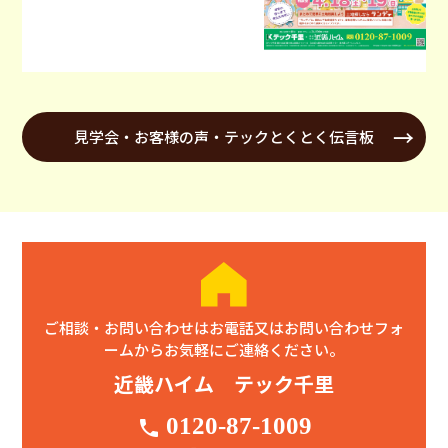
見学会・お客様の声・テックとくとく伝言板
ご相談・お問い合わせはお電話又はお問い合わせフォ
ームからお気軽にご連絡ください。
近畿ハイム テック千里
0120-87-1009
phone