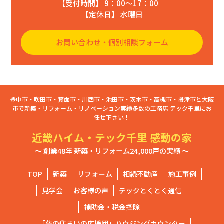
【受付時間】 9：00〜17：00
【定休日】 水曜日
お問い合わせ・個別相談フォーム
豊中市・吹田市・箕面市・川西市・池田市・茨木市・高槻市・摂津市と大阪
市で新築・リフォーム・リノベーション実績多数の工務店 テック千里にお
任せ下さい！
近畿ハイム・テック千里 感動の家
～ 創業48年 新築・リフォーム24,000戸の実績 ～
TOP
新築
リフォーム
相続不動産
施工事例
見学会
お客様の声
テックとくとく通信
補助金・税金控除
「夢の住まいの応援団」ハウジングカウンター