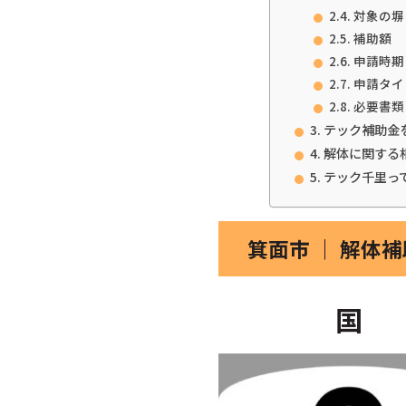
対象の塀
補助額
申請時期
申請タイ
必要書類
テック補助金
解体に関する
テック千里っ
箕面市 ｜ 解体
国