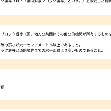
ック塀等（以下「補助対象ブロック塀等」という。）を撤去した範
るブロック塀等（国、地方公共団体その他公的機関が所有するもの
塀等の高さが六十センチメートル以上であること。
ロック塀等と道路境界までの水平距離より高いものであること。
計額