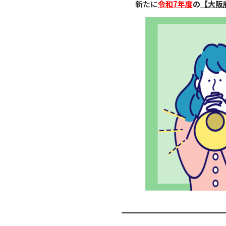
新たに
令和7年度
の
【
大阪