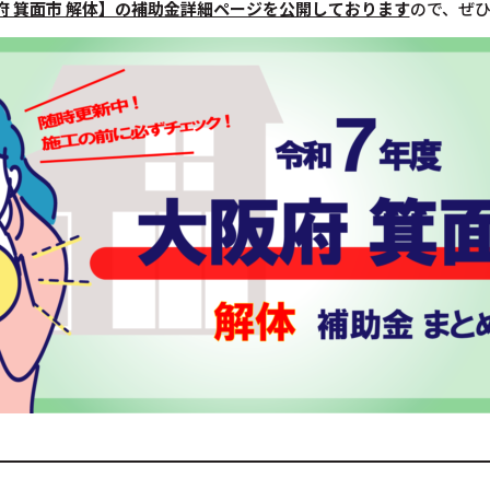
府 箕面市 解体
】の補助金詳細ページを公開しております
ので、ぜ