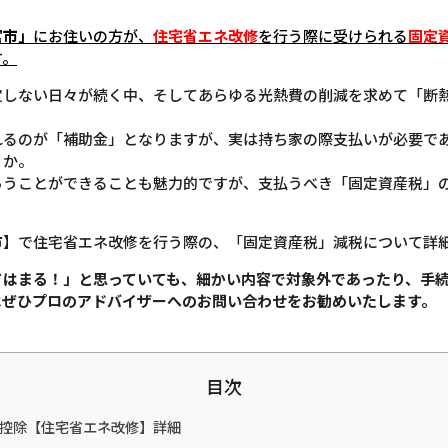
宮市」
にお住いの方が、
住宅省エネ改修
を行う際に受けられる
固定
す。
定しない日々が続く中、そしてあらゆる光熱費の削減を求めて「断
れるのが「補助金」となりますが、実は持ち家の際支払いが必要で
うか。
らうことができることも魅力的ですが、支払うべき「固定資産税」
市】で住宅省エネ改修を行う際の、「固定資産税」減税について詳
てはまる！」と思っていても、
細かい内容で対象外であったり、手
は
ぜひプロのアドバイザーへのお問い合わせをお勧めいたします。
目次
金控除【住宅省エネ改修】詳細