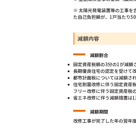
※ 太陽光発電装置等の工事
た自己負担額が、1戸当たり5
減額内容
減額割合
固定資産税額の3分の1が減額
長期優良住宅の認定を受けて改
都市計画税については減額さ
住宅耐震改修に伴う固定資産
フリー改修に伴う固定資産税
省エネ改修に伴う減額措置は1
減額期間
改修工事が完了した年の翌年度