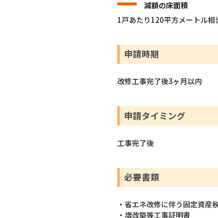
減額の床面積
1戸あたり120平方メートル
申請時期
改修工事完了後3ヶ月以内
申請タイミング
工事完了後
必要書類
・省エネ改修に伴う固定資産
・増改築等工事証明書