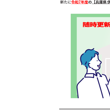
新たに
令和7年度
の
【兵庫県 