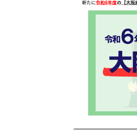
新たに
令和6年度
の
【大阪