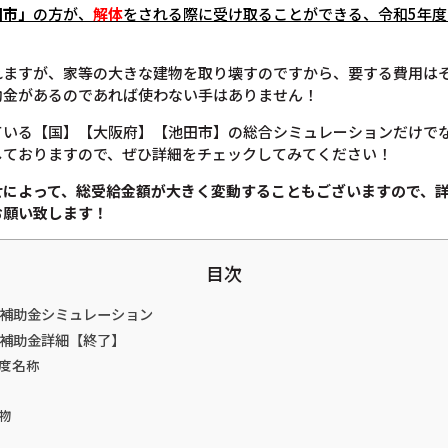
田市」
の方が、
解体
をされる際に受け取ることができる、令和5年
れますが、家等の大きな建物を取り壊すのですから、要する費用は
助金があるのであれば使わない手はありません！
ている【国】【大阪府】【池田市】の総合シミュレーションだけで
しておりますので、ぜひ詳細をチェックしてみてください！
せによって、総受給金額が大きく変動することもございますので、
お願い致します！
目次
体補助金シミュレーション
体補助金詳細【終了】
度名称
物