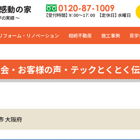
 感動の家
【受付時間】 9：00〜17：00 【定休日】 水曜日
0戸の実績 ～
リフォーム・リノベーション
相続不動産
施工事例
見学
学会・お客様の声・テックとくとく伝
市 大阪府