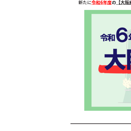
新たに
令和6年度
の
【大阪