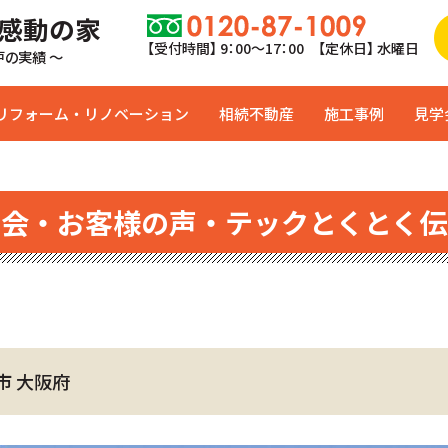
 感動の家
【受付時間】 9：00〜17：00 【定休日】 水曜日
0戸の実績 ～
リフォーム・リノベーション
相続不動産
施工事例
見学
学会・お客様の声・テックとくとく伝
市 大阪府