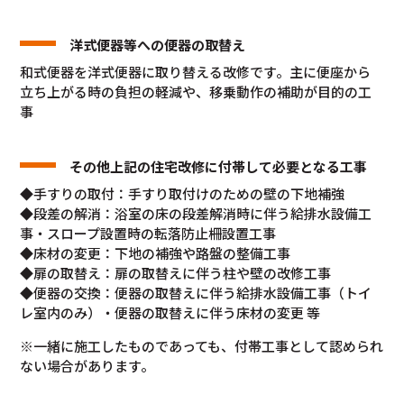
洋式便器等への便器の取替え
和式便器を洋式便器に取り替える改修です。主に便座から
立ち上がる時の負担の軽減や、移乗動作の補助が目的の工
事
その他上記の住宅改修に付帯して必要となる工事
◆手すりの取付：手すり取付けのための壁の下地補強
◆段差の解消：浴室の床の段差解消時に伴う給排水設備工
事・スロープ設置時の転落防止柵設置工事
◆床材の変更：下地の補強や路盤の整備工事
◆扉の取替え：扉の取替えに伴う柱や壁の改修工事
◆便器の交換：便器の取替えに伴う給排水設備工事（トイ
レ室内のみ）・便器の取替えに伴う床材の変更 等
※一緒に施工したものであっても、付帯工事として認められ
ない場合があります。