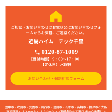
ご相談・お問い合わせはお電話又はお問い合わせフォ
ームからお気軽にご連絡ください。
近畿ハイム テック千里
0120-87-1009
phone
【受付時間】 9：00〜17：00
【定休日】 水曜日
お問い合わせ・個別相談フォーム
豊中市・吹田市・箕面市・川西市・池田市・茨木市・高槻市・摂津市と大阪
市で新築・リフォーム・リノベーション実績多数の工務店 テック千里にお